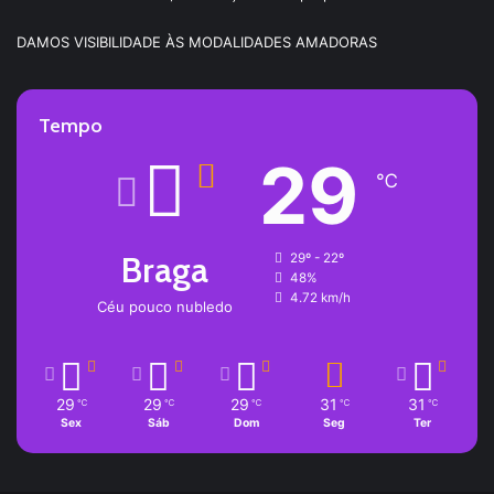
DAMOS VISIBILIDADE ÀS MODALIDADES AMADORAS
Tempo
29
℃
Braga
29º - 22º
48%
4.72 km/h
Céu pouco nubledo
29
29
29
31
31
℃
℃
℃
℃
℃
Sex
Sáb
Dom
Seg
Ter