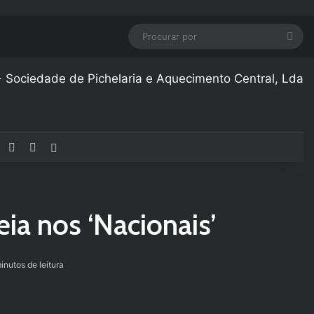
Pro
por
Facebook
YouTube
Instagram
Artigo aleatório
ia nos ‘Nacionais’
inutos de leitura