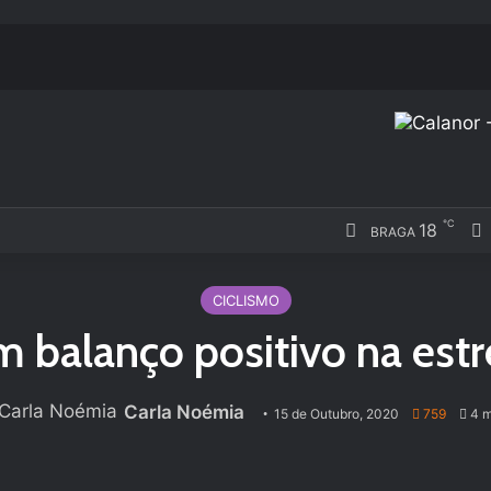
℃
18
BRAGA
CICLISMO
balanço positivo na estre
Carla Noémia
15 de Outubro, 2020
759
4 m