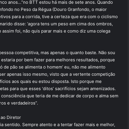
cinco anos…“no BTT estou há mais de sete anos. Quando
anfondo no Peso da Régua (Douro Granfondo, o maior
ivos para a corrida, tive a certeza que era com o ciclismo
 marido disse: ‘agora tens um peso em cima dos ombros,
e assim foi, não quis parar mais e como diz uma colega
essoa competitiva, mas apenas o quanto baste. Não sou
e estaria por bem fazer para melhores resultados, porque
 só de pão se alimenta o homem’ eu, não me alimento
 ser apenas isso mesmo, visto que a vertente competição
fícios aos quais eu estou disposta. Isto porque me
tas para que esses ‘ditos’ sacrifícios sejam amenizados.
a consciência que teria de me dedicar de corpo e alma sem
ros e verdadeiros”.
ao Diretor
ia sentido. Sempre atento e a tentar fazer mais e melhor,