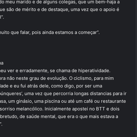
 do meu marido e de alguns colegas, que um bem-haja a
 que são de mérito e de destaque, uma vez que o apoio é
”.
ito que falar, pois ainda estamos a começar”.
ma
a meu ver e erradamente, se chama de hiperatividade.
ora não neste grau de evolução. O ciclismo, para mim
e e eu fui atrás dele, como digo, por ser uma
únqueres’, uma vez que percorria longas distancias para ir
asa, um ginásio, uma piscina ou até um café ou restaurante
 sorriso melancólico. Inicialmente apostei no BTT e dois
obretudo, de saúde mental, que era o que mais estava a
”.