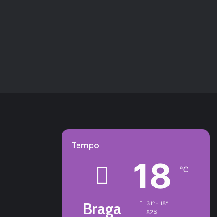
Tempo
18
℃
Braga
31º - 18º
82%