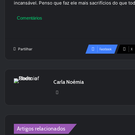
incansável. Penso que faz ele mais sacrifícios do que to
Comentários
Partilhar
Facebook
X
Carla Noémia
We
bsi
te
Artigos relacionados