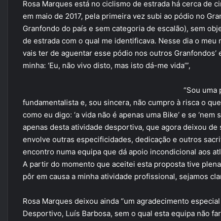
Rosa Marques está no ciclismo de estrada há cerca de 
em maio de 2017, pela primeira vez subi ao pódio no Gr
Granfondo do país e sem categoria de escalão), sem objet
de estrada com o qual me identificava. Nesse dia o meu
vais ter de aguentar esse pódio nos outros Granfondos’ 
minha: ‘Eu, não vivo disto, mas isto dá-me vida’”,
“Sou uma p
fundamentalista e, sou sincera, não cumpro à risca o qu
como eu digo: ‘a vida não é apenas uma Bike’ e se ‘nem
apenas desta atividade desportiva, que agora deixou de
envolve outras especificidades, dedicação e outros sacri
encontro numa equipa que dá apoio incondicional aos atle
A partir do momento que aceitei esta proposta tive plen
pôr em causa a minha atividade profissional, sejamos cla
Rosa Marques deixou ainda “um agradecimento especial 
Desportivo, Luís Barbosa, sem o qual esta equipa não far