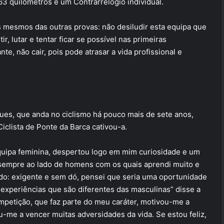
63 quilómetros e um Contrarrelógio individual.
s mesmos das outras provas: não desiludir esta equipa que
, lutar e tentar ficar se possível nas primeiras
nte, não cair, pois pode atrasar a vida profissional e
es, que anda no ciclismo há pouco mais de sete anos,
iclista de Ponte da Barca cativou-a.
a equipa feminina, despertou logo em mim curiosidade e um
 sempre ao lado de homens com os quais aprendi muito e
do: exigente e sem dó, pensei que seria uma oportunidade
experiências que são diferentes das masculinas” disse a
ompetição, que faz parte do meu caráter, motivou-me a
u-me a vencer muitas adversidades da vida. Se estou feliz,