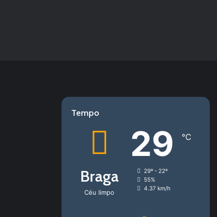
Tempo
29
℃
Braga
29º - 22º
55%
4.37 km/h
Céu limpo