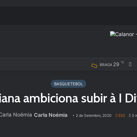
℃
F
29
BRAGA
BASQUETEBOL
ana ambiciona subir à I D
Carla Noémia
2 de Setembro, 2020
532
3 m