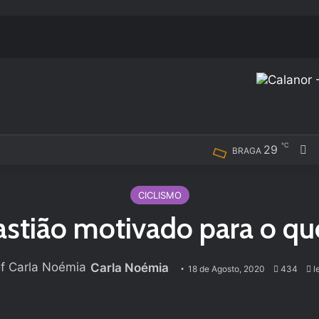
℃
F
29
BRAGA
CICLISMO
stião motivado para o que
Carla Noémia
18 de Agosto, 2020
434
le