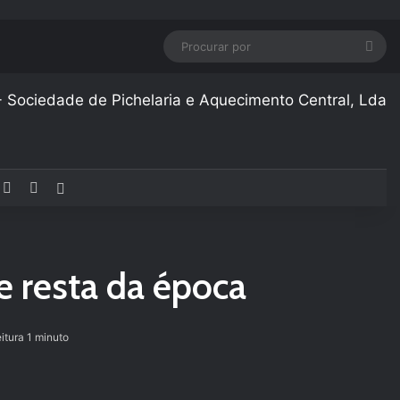
Pro
por
acebook
YouTube
Instagram
Artigo aleatório
 resta da época
itura 1 minuto