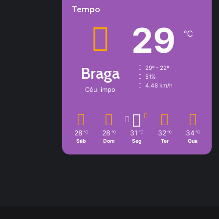
Tempo
29
℃
Braga
29º - 22º
51%
4.48 km/h
Céu limpo
28
28
31
32
34
℃
℃
℃
℃
℃
Sáb
Dom
Seg
Ter
Qua