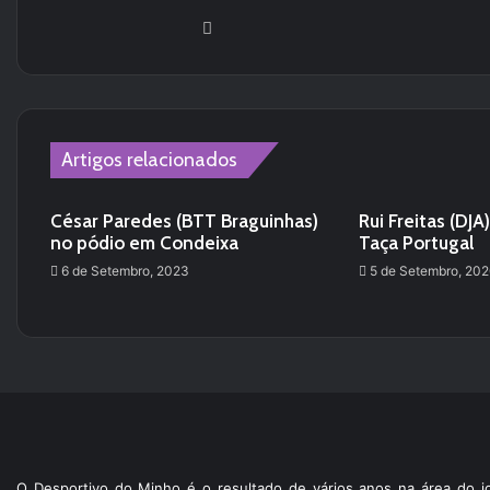
Website
Artigos relacionados
César Paredes (BTT Braguinhas)
Rui Freitas (DJ
no pódio em Condeixa
Taça Portugal
6 de Setembro, 2023
5 de Setembro, 20
O Desportivo do Minho é o resultado de vários anos na área do jo