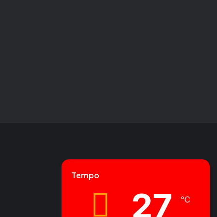
Tempo
27
℃