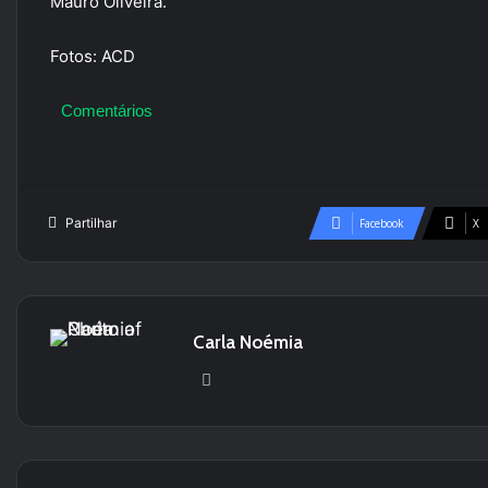
Mauro Oliveira.
Fotos: ACD
Comentários
Partilhar
Facebook
X
Carla Noémia
We
bsi
te