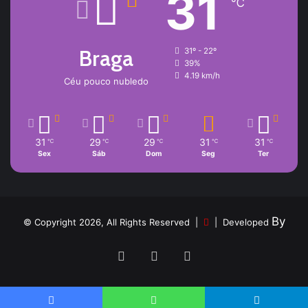
31
℃
Braga
31º - 22º
39%
4.19 km/h
Céu pouco nubledo
31
29
29
31
31
℃
℃
℃
℃
℃
Sex
Sáb
Dom
Seg
Ter
By
© Copyright 2026, All Rights Reserved |
| Developed
Facebook
YouTube
Instagram