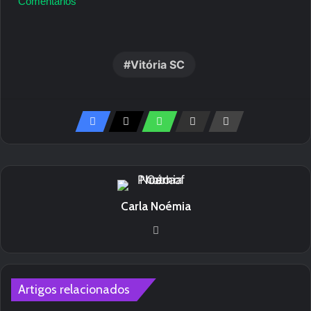
Comentários
Vitória SC
Carla Noémia
We
bsi
te
Artigos relacionados