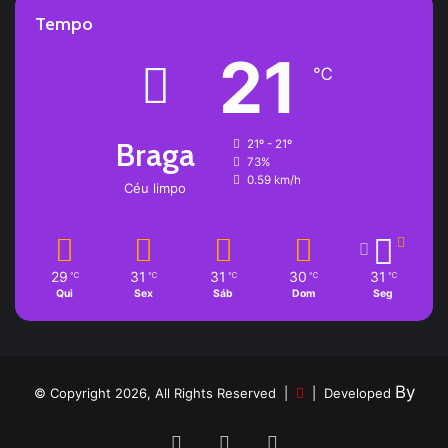
Tempo
21
℃
Braga
21º - 21º
73%
0.59 km/h
Céu limpo
29
31
31
30
31
℃
℃
℃
℃
℃
Qui
Sex
Sáb
Dom
Seg
By
© Copyright 2026, All Rights Reserved |
| Developed
Facebook
YouTube
Instagram