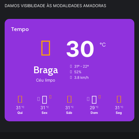
DAMOS VISIBILIDADE ÀS MODALIDADES AMADORAS
Tempo
30
℃
Braga
31º - 22º
52%
3.8 km/h
Céu limpo
31
31
31
29
31
℃
℃
℃
℃
℃
Qui
Sex
Sáb
Dom
Seg