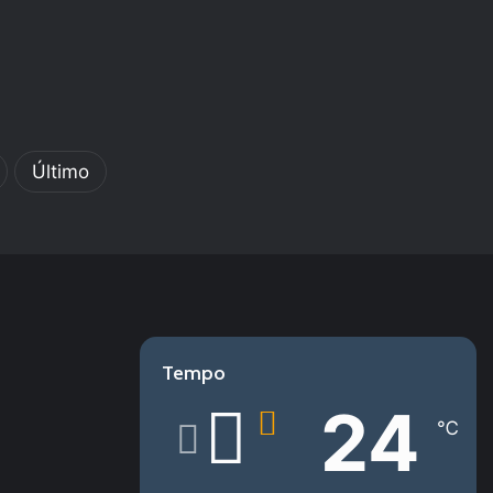
Último
Tempo
24
℃