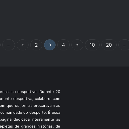
«
2
4
»
10
20
...
3
...
rnalismo desportivo. Durante 20
ponente desportiva, colaborei com
a em que os jornais procuravam as
 a comunidade do desporto. É essa
ágina dedicada inteiramente às
pletas de grandes histórias, de