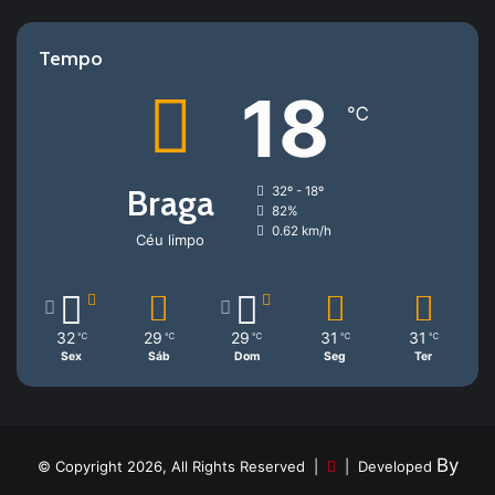
Tempo
18
℃
Braga
32º - 18º
82%
0.62 km/h
Céu limpo
32
29
29
31
31
℃
℃
℃
℃
℃
Sex
Sáb
Dom
Seg
Ter
By
© Copyright 2026, All Rights Reserved |
| Developed