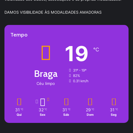
DAMOS VISIBILIDADE ÀS MODALIDADES AMADORAS
Tempo
19
℃
Braga
31º - 19º
82%
0.31 km/h
Céu limpo
31
32
31
29
31
℃
℃
℃
℃
℃
Qui
Sex
Sáb
Dom
Seg