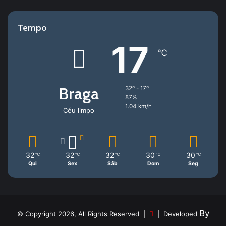
Tempo
17
℃
Braga
32º - 17º
87%
1.04 km/h
Céu limpo
32
32
32
30
30
℃
℃
℃
℃
℃
Qui
Sex
Sáb
Dom
Seg
By
© Copyright 2026, All Rights Reserved |
| Developed