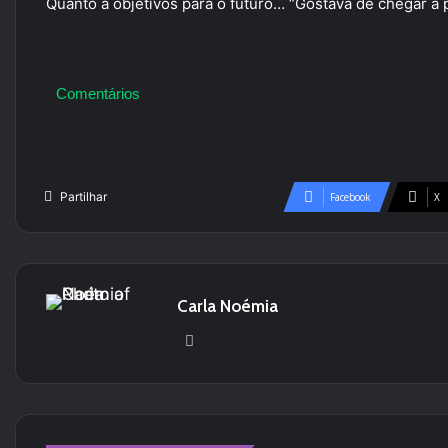
Quanto a objetivos para o futuro… “Gostava de chegar a p
Comentários
Partilhar
Facebook
X
Carla Noémia
Website