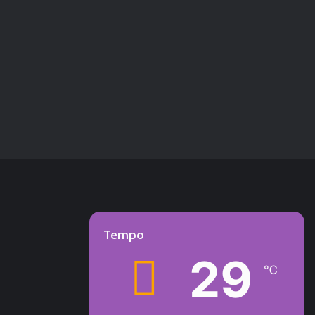
Tempo
29
℃