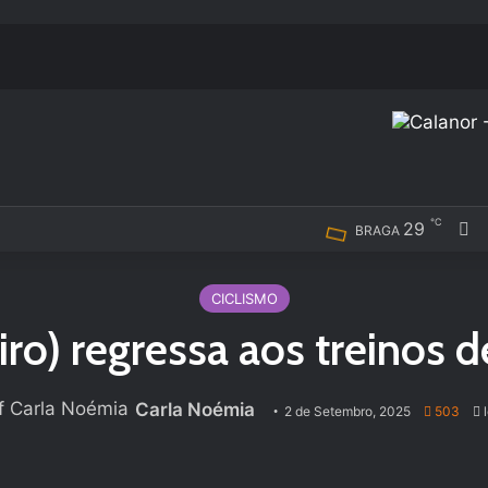
℃
F
29
BRAGA
CICLISMO
iro) regressa aos treinos 
Carla Noémia
2 de Setembro, 2025
503
l