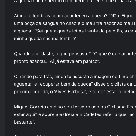
A queda não te deixou com medo ou receio de ir para a e
Ainda te lembras como aconteceu a queda? “Não. Fiquei 
uma poça de sangue no chão e o meu treinador ao meu la
à queda…”Sei que a queda foi na frente do pelotão, a ce
minha queda não me lembro”.
Quando acordaste, o que pensaste? “O que é que acontec
pronto acabou… Aí já estava em pânico”.
Olhando para trás, ainda te assusta a imagem de ti no ch
aguentar e recuperar bem da queda” disse o ciclista da L
próxima corrida, o ‘Alves Barbosa’, e tentar estar o melh
Miguel Correia está no seu terceiro ano no Ciclismo Fed
estar aqui” e sobre a estreia em Cadetes referiu que “ac
bastante”.