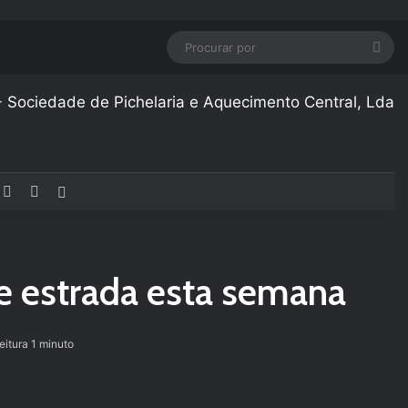
Pro
por
acebook
YouTube
Instagram
Artigo aleatório
de estrada esta semana
eitura 1 minuto