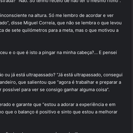
strada? “Não. Só tenho receio de não ter o mesmo ritmo”.
inconsciente na altura. Só me lembro de acordar e ver
do”, disse Miguel Correia, que não se lembra o que levou
rca de sete quilómetros para a meta, mas o que motivou a
eu e o que é isto a pingar na minha cabeça?… E pensei
ão ou já está ultrapassado? “Já está ultrapassado, consegui
andeiro, que salientou que “agora é trabalhar e preparar a
or possível para ver se consigo ganhar alguma coisa”.
erado e garante que “estou a adorar a experiência e em
ho que o balanço é positivo e sinto que estou a melhorar