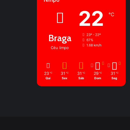
Tempo
22
℃
Braga
23º - 22º
67%
1.68 km/h
Céu limpo
23
31
31
29
31
℃
℃
℃
℃
℃
Qui
Sex
Sáb
Dom
Seg