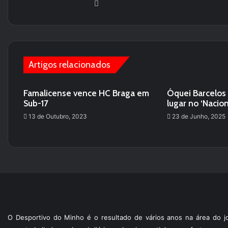
We
bsi
te
Artigos relacionados
Famalicense vence HC Braga em
Óquei Barcelos
Sub-17
lugar no ‘Nacion
13 de Outubro, 2023
23 de Junho, 2025
O Desportivo do Minho é o resultado de vários anos na área do jo