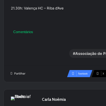
21.30h: Valença HC – Riba d’Ave
Comentários
Associação de P
Partilhar
Facebook
X
Carla Noémia