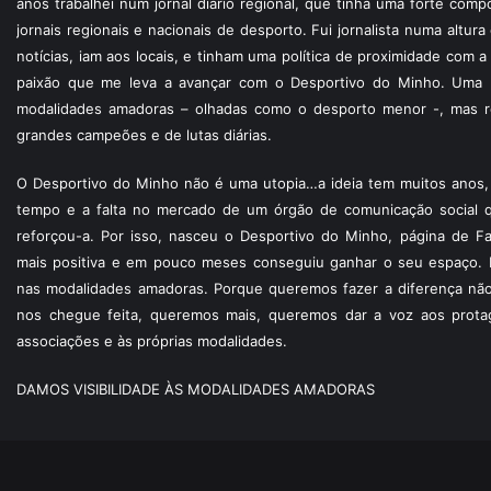
anos trabalhei num jornal diário regional, que tinha uma forte com
jornais regionais e nacionais de desporto. Fui jornalista numa altur
notícias, iam aos locais, e tinham uma política de proximidade com
paixão que me leva a avançar com o Desportivo do Minho. Uma p
modalidades amadoras – olhadas como o desporto menor -, mas re
grandes campeões e de lutas diárias.
O Desportivo do Minho não é uma utopia…a ideia tem muitos anos, 
tempo e a falta no mercado de um órgão de comunicação social 
reforçou-a. Por isso, nasceu o Desportivo do Minho, página de F
mais positiva e em pouco meses conseguiu ganhar o seu espaço. 
nas modalidades amadoras. Porque queremos fazer a diferença não
nos chegue feita, queremos mais, queremos dar a voz aos protagon
associações e às próprias modalidades.
DAMOS VISIBILIDADE ÀS MODALIDADES AMADORAS