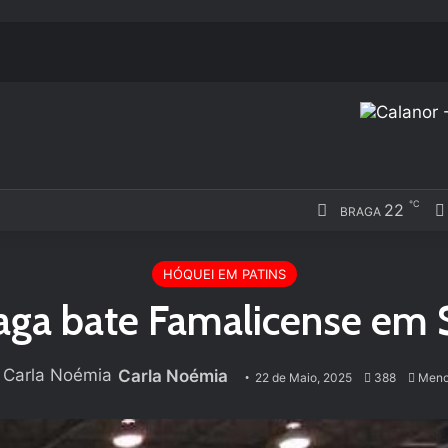
℃
22
BRAGA
HÓQUEI EM PATINS
aga bate Famalicense em 
Carla Noémia
22 de Maio, 2025
388
Meno