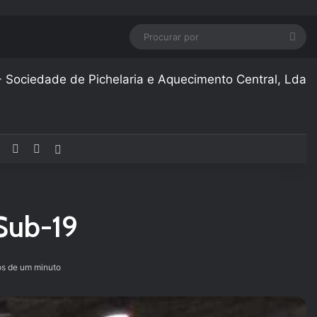
Pro
por
Facebook
YouTube
Instagram
Artigo aleatório
Sub-19
s de um minuto