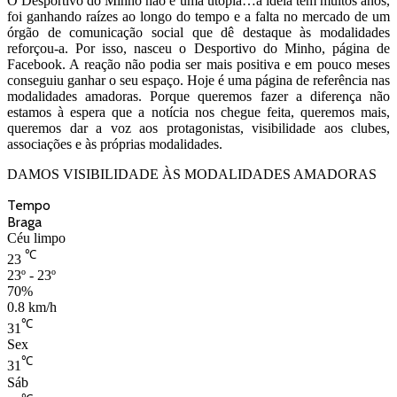
O Desportivo do Minho não é uma utopia…a ideia tem muitos anos,
foi ganhando raízes ao longo do tempo e a falta no mercado de um
órgão de comunicação social que dê destaque às modalidades
reforçou-a. Por isso, nasceu o Desportivo do Minho, página de
Facebook. A reação não podia ser mais positiva e em pouco meses
conseguiu ganhar o seu espaço. Hoje é uma página de referência nas
modalidades amadoras. Porque queremos fazer a diferença não
estamos à espera que a notícia nos chegue feita, queremos mais,
queremos dar a voz aos protagonistas, visibilidade aos clubes,
associações e às próprias modalidades.
DAMOS VISIBILIDADE ÀS MODALIDADES AMADORAS
Tempo
Braga
Céu limpo
℃
23
23º - 23º
70%
0.8 km/h
℃
31
Sex
℃
31
Sáb