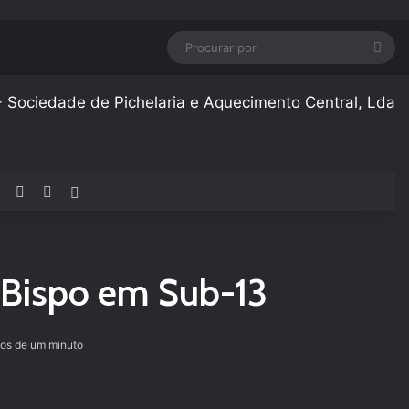
Pro
por
Facebook
YouTube
Instagram
Artigo aleatório
 Bispo em Sub-13
s de um minuto