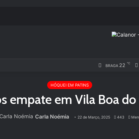
℃
22
BRAGA
HÓQUEI EM PATINS
os empate em Vila Boa do
Carla Noémia
22 de Março, 2025
443
Meno