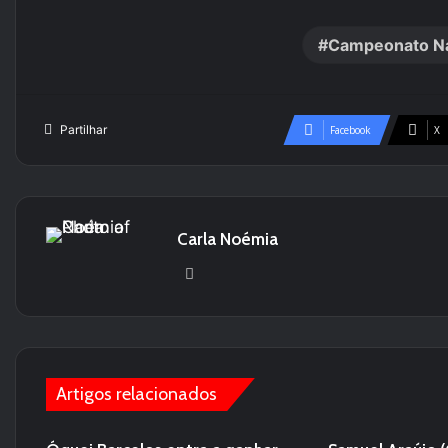
Campeonato Na
Partilhar
Facebook
X
Carla Noémia
We
bsi
te
Artigos relacionados