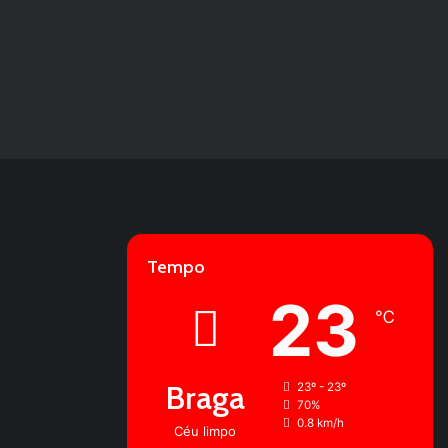
Tempo
23
℃
Braga
23º - 23º
70%
0.8 km/h
Céu limpo