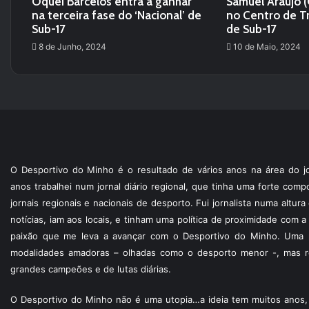
Óquei Barcelos entra a ganhar
Samuel Araújo (
na terceira fase do ‘Nacional’ de
no Centro de T
Sub-17
de Sub-17
8 de Junho, 2024
10 de Maio, 2024
O Desportivo do Minho é o resultado de vários anos na área do jo
anos trabalhei num jornal diário regional, que tinha uma forte com
jornais regionais e nacionais de desporto. Fui jornalista numa altur
notícias, iam aos locais, e tinham uma política de proximidade com
paixão que me leva a avançar com o Desportivo do Minho. Uma p
modalidades amadoras – olhadas como o desporto menor -, mas re
grandes campeões e de lutas diárias.
O Desportivo do Minho não é uma utopia…a ideia tem muitos anos, 