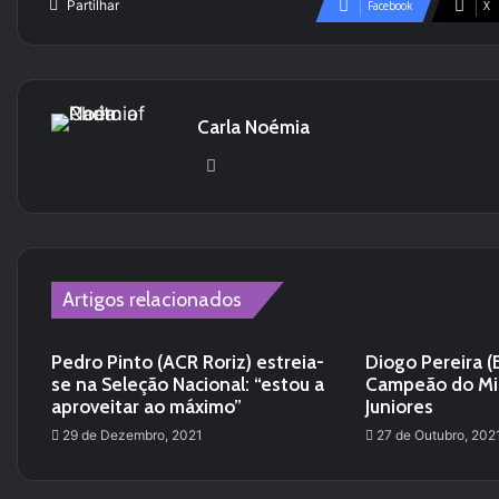
Partilhar
Facebook
X
Carla Noémia
We
bsi
te
Artigos relacionados
Pedro Pinto (ACR Roriz) estreia-
Diogo Pereira (
se na Seleção Nacional: “estou a
Campeão do Mi
aproveitar ao máximo”
Juniores
29 de Dezembro, 2021
27 de Outubro, 202