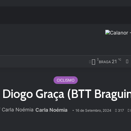
℃
21
BRAGA
CICLISMO
 Diogo Graça (BTT Bragu
Carla Noémia
16 de Setembro, 2024
317