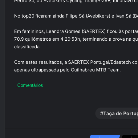
Pedro Sá, do Avebikers Cycling Team/AMVE, foi oitavo cl
No top20 ficaram ainda Filipe Sá (Avebikers) e Ivan Sá 
Em femininos, Leandra Gomes (SAERTEX) ficou às portas 
70,9 quilómetros em 4:20:53h, terminando a prova na qua
classificada.
Com estes resultados, a SAERTEX Portugal/Edaetech con
apenas ultrapassada pelo Guilhabreu MTB Team.
Comentários
Taça de Portu