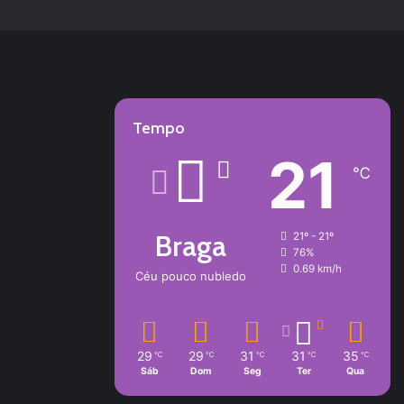
Tempo
21
℃
Braga
21º - 21º
76%
0.69 km/h
Céu pouco nubledo
29
29
31
31
35
℃
℃
℃
℃
℃
Sáb
Dom
Seg
Ter
Qua