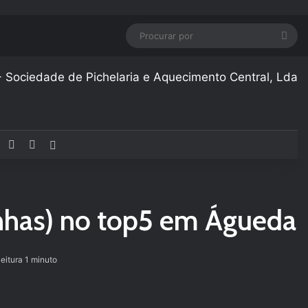
Pro
por
Facebook
YouTube
Instagram
Artigo aleatório
inhas) no top5 em Águeda
leitura 1 minuto