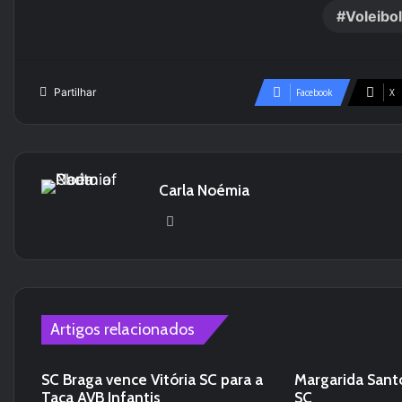
Voleibo
Partilhar
Facebook
X
Carla Noémia
We
bsi
te
Artigos relacionados
SC Braga vence Vitória SC para a
Margarida Santo
Taça AVB Infantis
SC