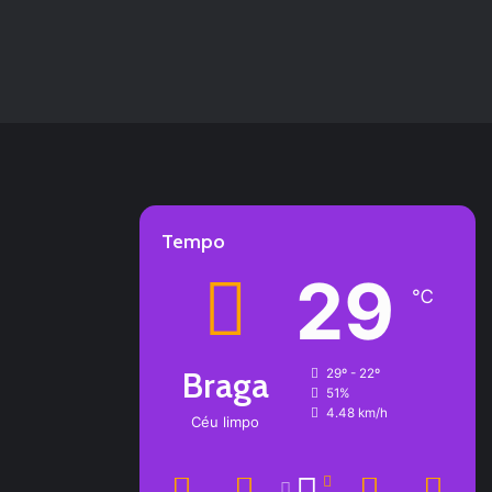
Tempo
29
℃
Braga
29º - 22º
51%
4.48 km/h
Céu limpo