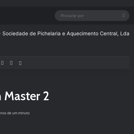
Pro
por
acebook
YouTube
Instagram
Artigo aleatório
 Master 2
os de um minuto