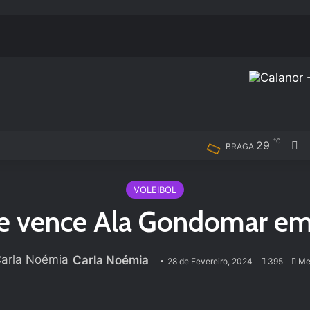
℃
29
F
BRAGA
VOLEIBOL
e vence Ala Gondomar em
Carla Noémia
28 de Fevereiro, 2024
395
Men