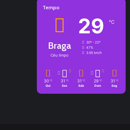
Tempo
29
℃
Braga
30º - 22º
47%
3.95 km/h
Céu limpo
30
31
31
29
31
℃
℃
℃
℃
℃
Qui
Sex
Sáb
Dom
Seg