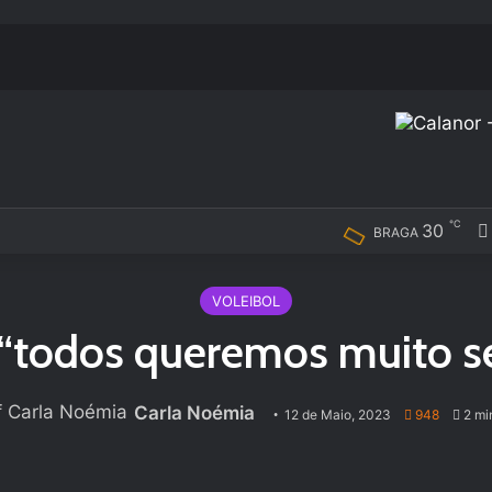
℃
30
BRAGA
VOLEIBOL
: “todos queremos muito 
Carla Noémia
12 de Maio, 2023
948
2 min