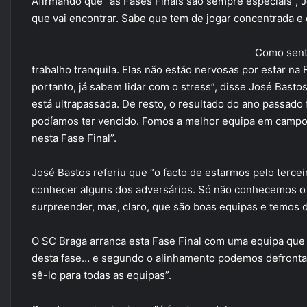
Afirmando que “as Fases Finais são sempre especiais”, J
que vai encontrar. Sabe que tem de jogar concentrada e d
Como sent
trabalho tranquila. Elas não estão nervosas por estar na F
portanto, já sabem lidar com o stress”, disse José Bastos
está ultrapassada. De resto, o resultado do ano passado
podíamos ter vencido. Fomos a melhor equipa em campo. 
nesta Fase Final”.
José Bastos referiu que “o facto de estarmos pelo terce
conhecer alguns dos adversários. Só não conhecemos o S
surpreender, mas, claro, que são boas equipas e temos d
O SC Braga arranca esta Fase Final com uma equipa que
desta fase… e segundo o alinhamento podemos defrontar 
sê-lo para todas as equipas”.