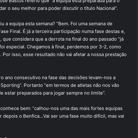
osé Bastos referiu que “a equipa está preparada para o
ar o seu melhor para poder discutir o título Nacional”.
iu a equipa esta semana? “Bem. Foi uma semana de
ase Final. É já a terceira participação numa fase destas e,
, que considera que a derrota na final do ano passado “já
 foi especial. Chegamos à final, perdemos por 3-2, como
Por isso, esse resultado não vai afetar a nossa prestação
iro ano consecutivo na fase das decisões levam-nos a
porting”. Portanto “em termos de atletas não nos vão
e estar preparados para jogar sempre no limite”.
 conhece bem: “calhou-nos uma das mais fortes equipas
depois o Benfica…Vai ser uma fase muito difícil, mas vai