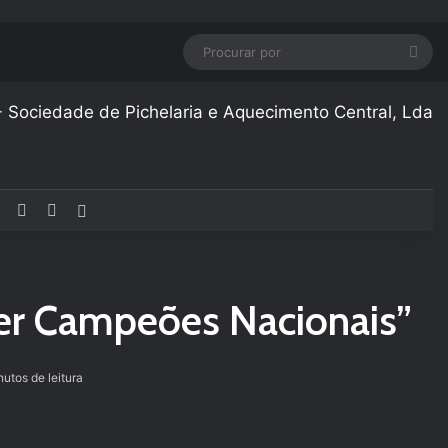
Pro
por
Facebook
YouTube
Instagram
Artigo aleatório
ser Campeões Nacionais”
utos de leitura