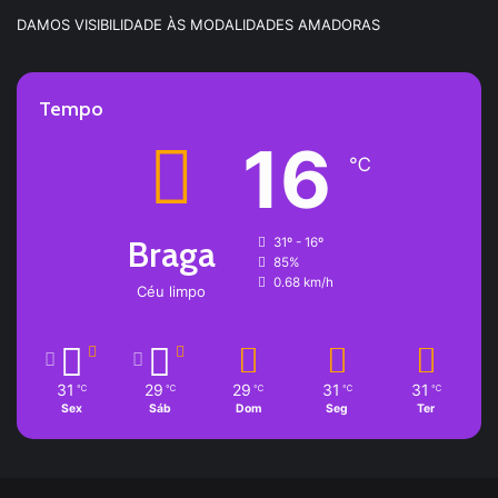
DAMOS VISIBILIDADE ÀS MODALIDADES AMADORAS
Tempo
16
℃
Braga
31º - 16º
85%
0.68 km/h
Céu limpo
31
29
29
31
31
℃
℃
℃
℃
℃
Sex
Sáb
Dom
Seg
Ter