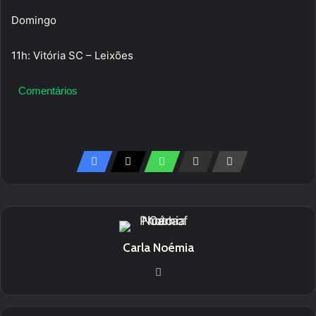
Domingo
11h: Vitória SC – Leixões
Comentários
Carla Noémia
We
bsi
te