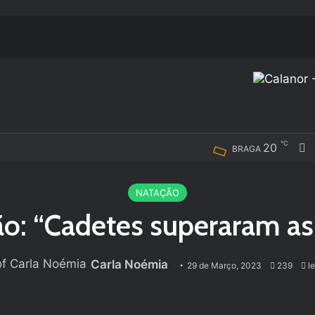
℃
20
F
BRAGA
NATAÇÃO
o: “Cadetes superaram as 
Carla Noémia
29 de Março, 2023
239
le