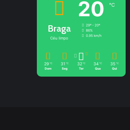
20
℃
Braga
29º - 20º
86%
0.95 km/h
Céu limpo
29
31
32
34
35
℃
℃
℃
℃
℃
Dom
Seg
Ter
Qua
Qui