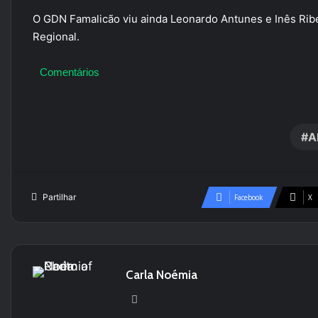
O GDN Famalicão viu ainda Leonardo Antunes e Inês Ribe
Regional.
Comentários
A
Partilhar
Facebook
X
Carla Noémia
We
bsi