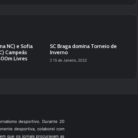
ana NC) e Sofia
SC Braga domina Torneio de
SC) Campeãs
Inverno
1500m Livres
15 de Janeiro, 2022
rnalismo desportivo. Durante 20
ponente desportiva, colaborei com
a em que os jornais procuravam as