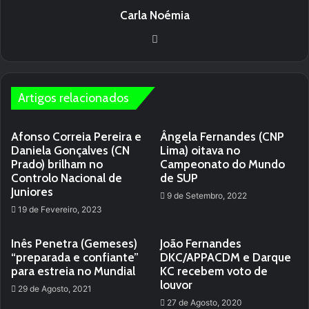
Carla Noémia
We
bsi
te
Artigos relacionados
Afonso Correia Pereira e
Ângela Fernandes (CNP
Daniela Gonçalves (CN
Lima) oitava no
Prado) brilham no
Campeonato do Mundo
Controlo Nacional de
de SUP
Juniores
9 de Setembro, 2022
19 de Fevereiro, 2023
Inês Penetra (Gemeses)
João Fernandes
“preparada e confiante”
DKC/APPACDM e Darque
para estreia no Mundial
KC recebem voto de
louvor
29 de Agosto, 2021
27 de Agosto, 2020