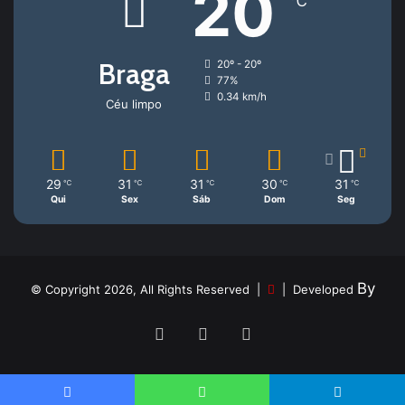
20
℃
Braga
20º - 20º
77%
0.34 km/h
Céu limpo
29
31
31
30
31
℃
℃
℃
℃
℃
Qui
Sex
Sáb
Dom
Seg
By
© Copyright 2026, All Rights Reserved |
| Developed
Facebook
YouTube
Instagram