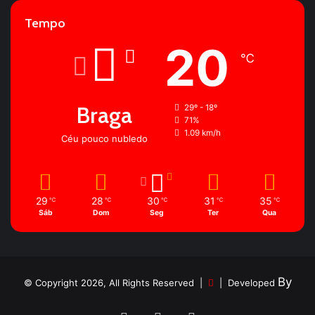
Tempo
20
℃
Braga
29º - 18º
71%
1.09 km/h
Céu pouco nubledo
29
28
30
31
35
℃
℃
℃
℃
℃
Sáb
Dom
Seg
Ter
Qua
By
© Copyright 2026, All Rights Reserved |
| Developed