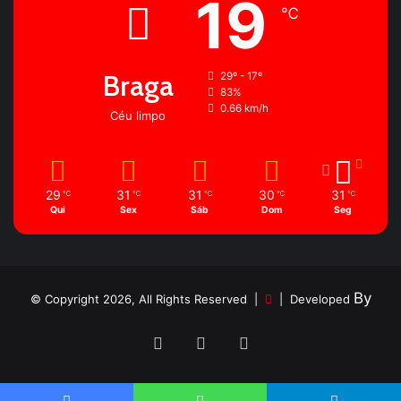
19
℃
Braga
29º - 17º
83%
0.66 km/h
Céu limpo
29
31
31
30
31
℃
℃
℃
℃
℃
Qui
Sex
Sáb
Dom
Seg
By
© Copyright 2026, All Rights Reserved |
| Developed
Facebook
YouTube
Instagram