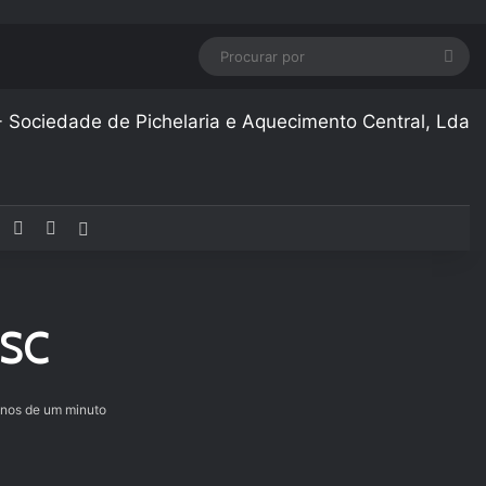
Pro
por
Facebook
YouTube
Instagram
Artigo aleatório
 SC
os de um minuto