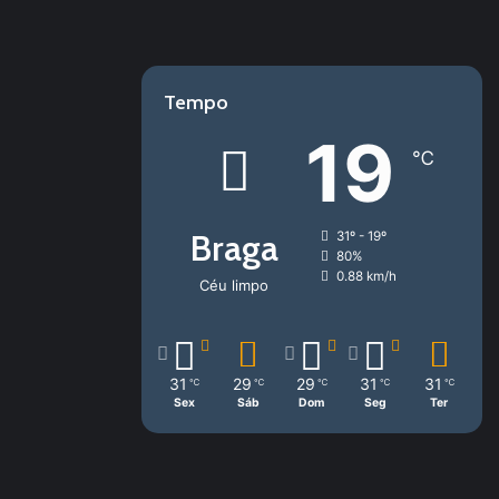
Tempo
19
℃
Braga
31º - 19º
80%
0.88 km/h
Céu limpo
31
29
29
31
31
℃
℃
℃
℃
℃
Sex
Sáb
Dom
Seg
Ter