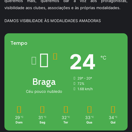
queremos mais, queremos dar a voz aos protagonistas,
visibilidade aos clubes, associações e às próprias modalidades.
DAMOS VISIBILIDADE ÀS MODALIDADES AMADORAS
Tempo
24
℃
Braga
29º - 20º
72%
1.68 km/h
Céu pouco nubledo
29
31
32
33
34
℃
℃
℃
℃
℃
Dom
Seg
Ter
Qua
Qui