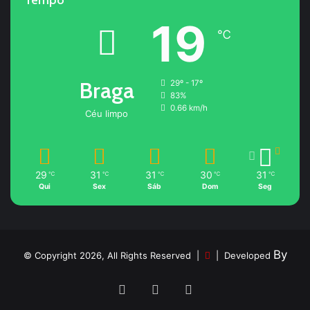
Tempo
19
℃
Braga
29º - 17º
83%
0.66 km/h
Céu limpo
29
31
31
30
31
℃
℃
℃
℃
℃
Qui
Sex
Sáb
Dom
Seg
By
© Copyright 2026, All Rights Reserved |
| Developed
Facebook
YouTube
Instagram