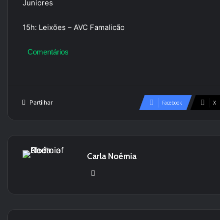
Juniores
15h: Leixões – AVC Famalicão
Comentários
Partilhar
Facebook
X
Carla Noémia
We
bsi
te