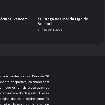
tória SC vencem
SC Braga na Final da Liga de
Voleibol
17 de Abril, 2025
rnalismo desportivo. Durante 20
ponente desportiva, colaborei com
a em que os jornais procuravam as
 a comunidade do desporto. É essa
ágina dedicada inteiramente às
pletas de grandes histórias, de