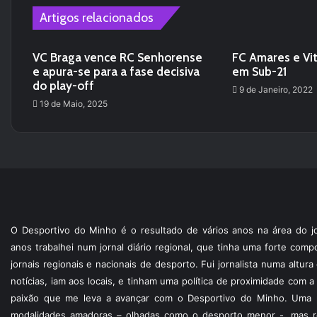
Artigos relacionados
VC Braga vence RC Senhorense
FC Amares e Vi
e apura-se para a fase decisiva
em Sub-21
do play-off
9 de Janeiro, 2022
19 de Maio, 2025
O Desportivo do Minho é o resultado de vários anos na área do jo
anos trabalhei num jornal diário regional, que tinha uma forte com
jornais regionais e nacionais de desporto. Fui jornalista numa altur
notícias, iam aos locais, e tinham uma política de proximidade com
paixão que me leva a avançar com o Desportivo do Minho. Uma p
modalidades amadoras – olhadas como o desporto menor -, mas re