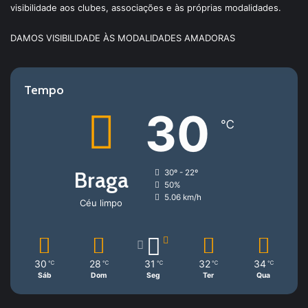
visibilidade aos clubes, associações e às próprias modalidades.
DAMOS VISIBILIDADE ÀS MODALIDADES AMADORAS
Tempo
30
℃
Braga
30º - 22º
50%
5.06 km/h
Céu limpo
30
28
31
32
34
℃
℃
℃
℃
℃
Sáb
Dom
Seg
Ter
Qua