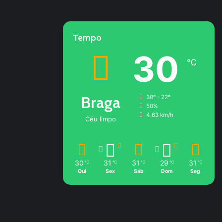
Tempo
30
℃
Braga
30º - 22º
50%
4.63 km/h
Céu limpo
30
31
31
29
31
℃
℃
℃
℃
℃
Qui
Sex
Sáb
Dom
Seg