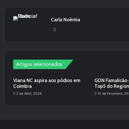
Carla Noémia
We
bsi
te
Artigos relacionados
Viana NC aspira aos pódios em
GDN Famalicão 
Coimbra
Top5 do Regiona
3 de Abril, 2024
10 de Fevereiro, 2