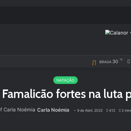
℃
30
BRAGA
NATAÇÃO
Famalicão fortes na luta
Carla Noémia
9 de Abril, 2022
412
2 minu