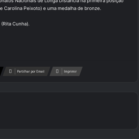
natos Nacionais de Longa Distância na primeira posição
a e Carolina Peixoto) e uma medalha de bronze.
 (Rita Cunha).
Partilhar por Email
Imprimir