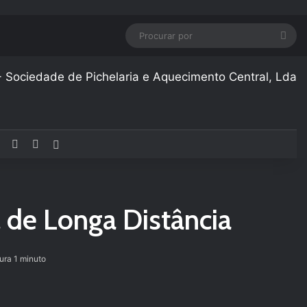
Pro
por
Facebook
YouTube
Instagram
Artigo aleatório
 de Longa Distância
tura 1 minuto