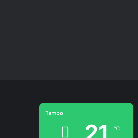
Tempo
21
℃