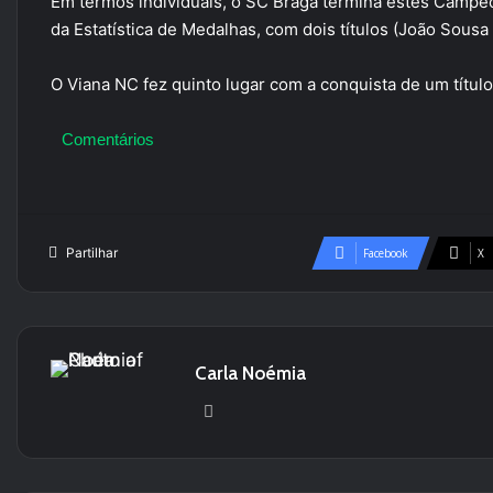
Em termos individuais, o SC Braga termina estes Campeo
da Estatística de Medalhas, com dois títulos (João Sous
O Viana NC fez quinto lugar com a conquista de um título
Comentários
Partilhar
Facebook
X
Carla Noémia
We
bsi
te