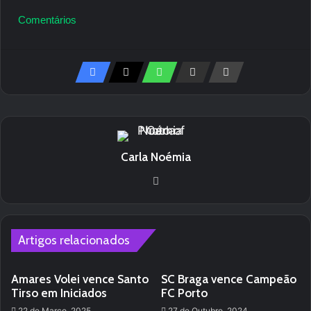
Comentários
Carla Noémia
We
bsi
te
Artigos relacionados
Amares Volei vence Santo
SC Braga vence Campeão
Tirso em Iniciados
FC Porto
22 de Março, 2025
27 de Outubro, 2024