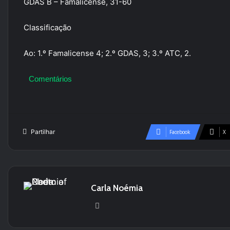
GDAS B – Famalicense, 31-60
Classificação
Ao: 1.º Famalicense 4; 2.º GDAS, 3; 3.º ATC, 2.
Comentários
Partilhar
Facebook
X
Carla Noémia
We
bsi