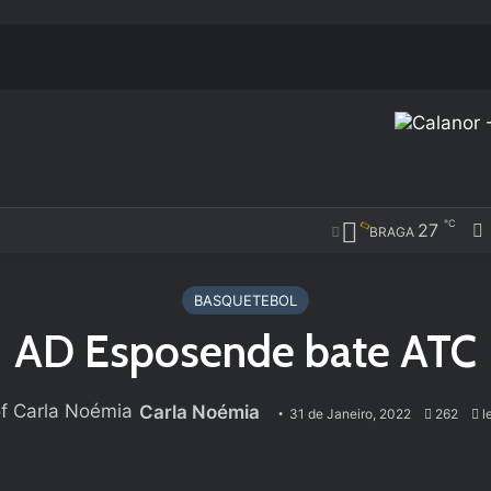
℃
27
BRAGA
BASQUETEBOL
AD Esposende bate ATC
Carla Noémia
31 de Janeiro, 2022
262
le