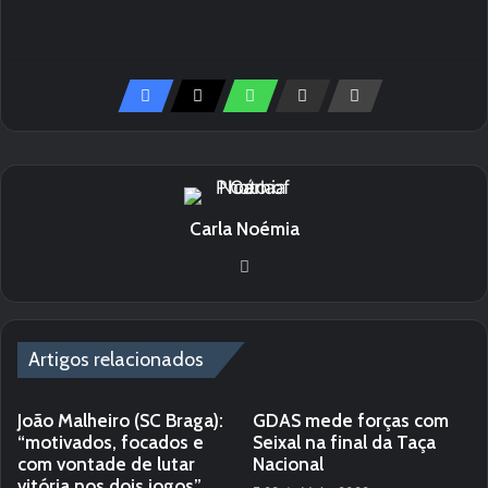
Carla Noémia
We
bsi
te
Artigos relacionados
João Malheiro (SC Braga):
GDAS mede forças com
“motivados, focados e
Seixal na final da Taça
com vontade de lutar
Nacional
vitória nos dois jogos”