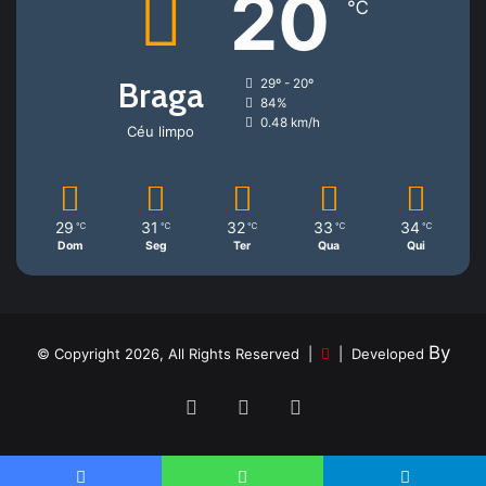
20
℃
Braga
29º - 20º
84%
0.48 km/h
Céu limpo
29
31
32
33
34
℃
℃
℃
℃
℃
Dom
Seg
Ter
Qua
Qui
By
© Copyright 2026, All Rights Reserved |
| Developed
Facebook
YouTube
Instagram