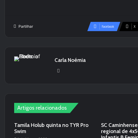
Partilhar
Facebook
X
Carla Noémia
We
bsi
te
Artigos relacionados
Tamila Holub quinta no TYR Pro
SC Caminhense
Swim
regional de 4x
Infantis B Femi