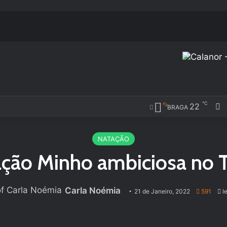
℃
22
F
BRAGA
NATAÇÃO
ção Minho ambiciosa no T
Carla Noémia
21 de Janeiro, 2022
591
le