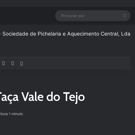
Pro
por
acebook
YouTube
Instagram
Artigo aleatório
aça Vale do Tejo
itura 1 minuto