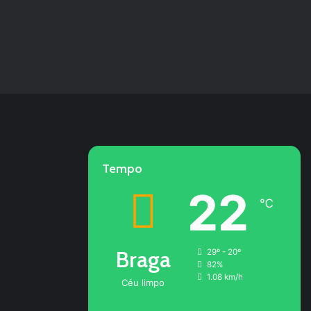
Tempo
22
℃
Braga
29º - 20º
82%
1.08 km/h
Céu limpo