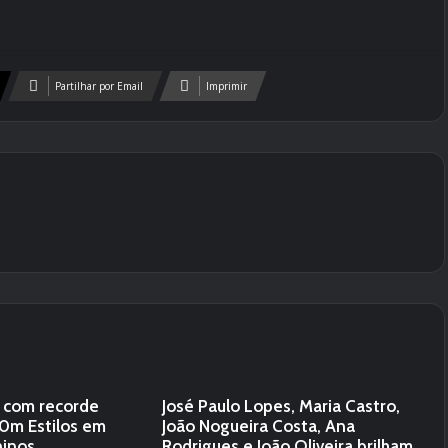
Partilhar por Email
Imprimir
 com recorde
José Paulo Lopes, Maria Castro,
50m Estilos em
João Nogueira Costa, Ana
ninos
Rodrigues e João Oliveira brilham