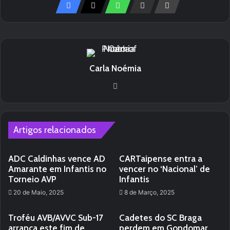
Carla Noémia
We
bsi
te
Artigos relacionados
ADC Caldinhas vence AD
CARTaipense entra a
Amarante em Infantis no
vencer no ‘Nacional’ de
Torneio AVP
Infantis
20 de Maio, 2025
8 de Março, 2025
Troféu AVB/AVVC Sub-17
Cadetes do SC Braga
arranca este fim de
perdem em Gondomar