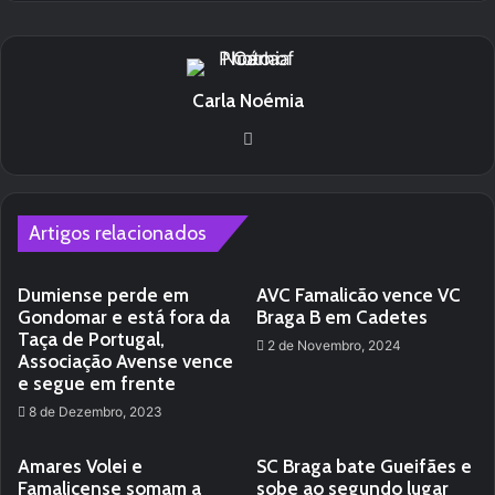
Carla Noémia
We
bsi
te
Artigos relacionados
Dumiense perde em
AVC Famalicão vence VC
Gondomar e está fora da
Braga B em Cadetes
Taça de Portugal,
2 de Novembro, 2024
Associação Avense vence
e segue em frente
8 de Dezembro, 2023
Amares Volei e
SC Braga bate Gueifães e
Famalicense somam a
sobe ao segundo lugar