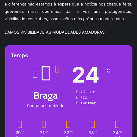
a diferença não estamos à espera que a notícia nos chegue feita,
queremos mais, queremos dar a voz aos protagonistas,
visibilidade aos clubes, associações e às próprias modalidades.
DAMOS VISIBILIDADE ÀS MODALIDADES AMADORAS
Tempo
24
℃
Braga
29º - 20º
72%
1.68 km/h
Céu pouco nubledo
29
31
32
33
34
℃
℃
℃
℃
℃