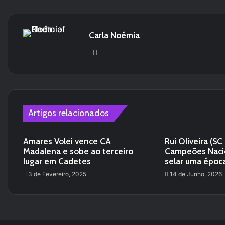
Carla Noémia
We
bsi
te
Artigos relacionados
Amares Volei vence CA
Rui Oliveira (SC
Madalena e sobe ao terceiro
Campeões Nacio
lugar em Cadetes
selar uma époc
3 de Fevereiro, 2025
14 de Junho, 2026