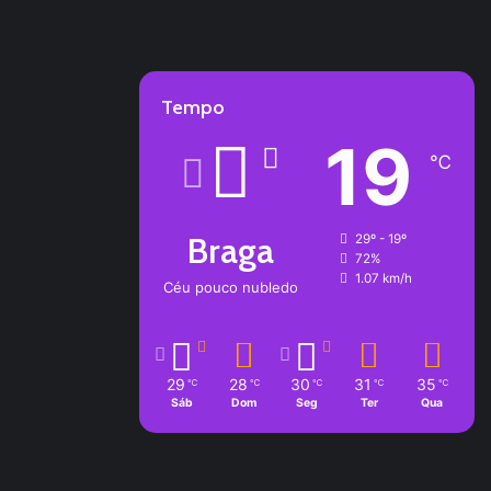
Tempo
19
℃
Braga
29º - 19º
72%
1.07 km/h
Céu pouco nubledo
29
28
30
31
35
℃
℃
℃
℃
℃
Sáb
Dom
Seg
Ter
Qua