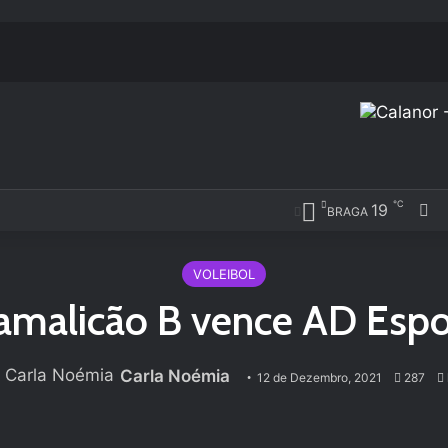
℃
19
Fa
BRAGA
VOLEIBOL
amalicão B vence AD Esp
Carla Noémia
12 de Dezembro, 2021
287