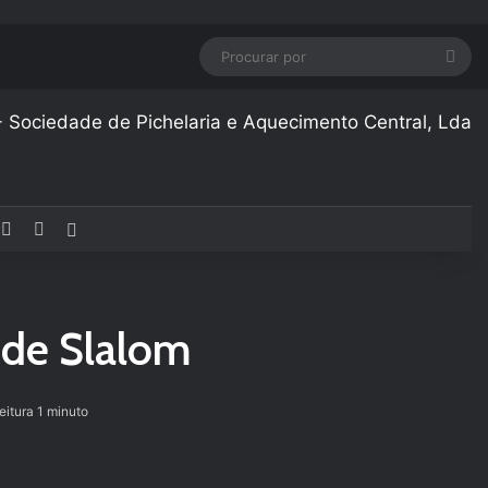
Pro
por
cebook
YouTube
Instagram
Artigo aleatório
 de Slalom
eitura 1 minuto