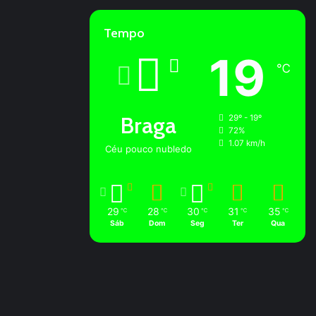
Tempo
19
℃
Braga
29º - 19º
72%
1.07 km/h
Céu pouco nubledo
29
28
30
31
35
℃
℃
℃
℃
℃
Sáb
Dom
Seg
Ter
Qua