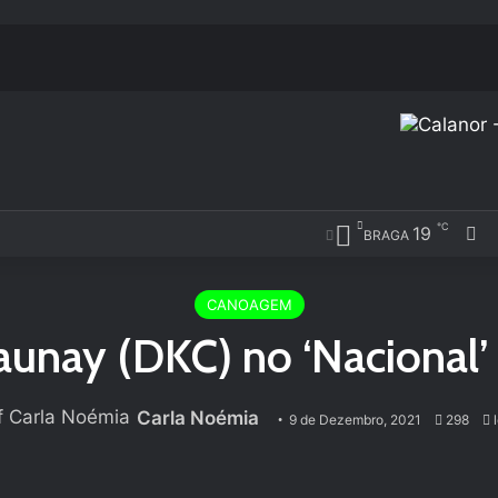
℃
19
Fa
BRAGA
CANOAGEM
aunay (DKC) no ‘Nacional’
Carla Noémia
9 de Dezembro, 2021
298
l