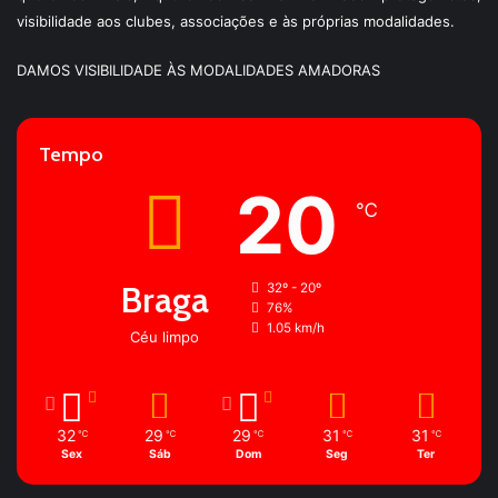
visibilidade aos clubes, associações e às próprias modalidades.
DAMOS VISIBILIDADE ÀS MODALIDADES AMADORAS
Tempo
20
℃
Braga
32º - 20º
76%
1.05 km/h
Céu limpo
32
29
29
31
31
℃
℃
℃
℃
℃
Sex
Sáb
Dom
Seg
Ter