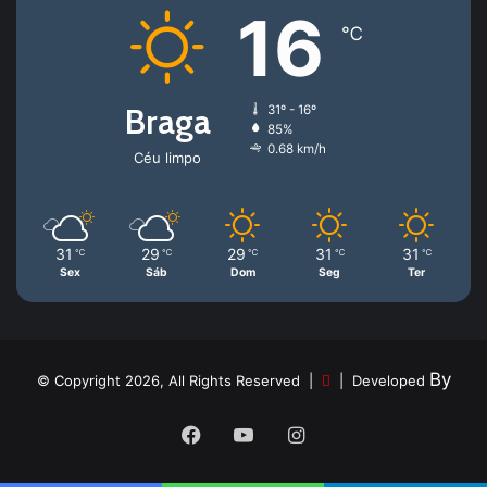
16
℃
Braga
31º - 16º
85%
0.68 km/h
Céu limpo
31
29
29
31
31
℃
℃
℃
℃
℃
Sex
Sáb
Dom
Seg
Ter
By
© Copyright 2026, All Rights Reserved |
| Developed
Facebook
YouTube
Instagram