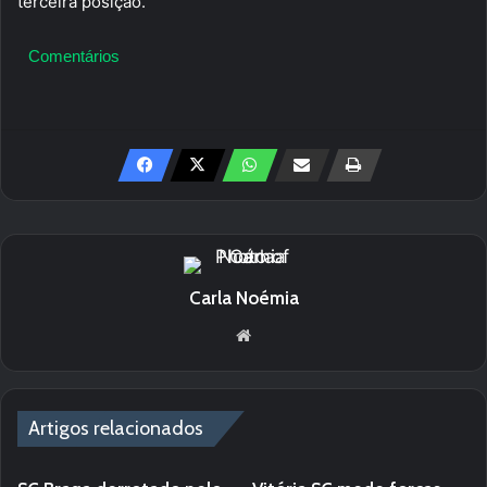
terceira posição.
Comentários
Carla Noémia
We
bsi
te
Artigos relacionados