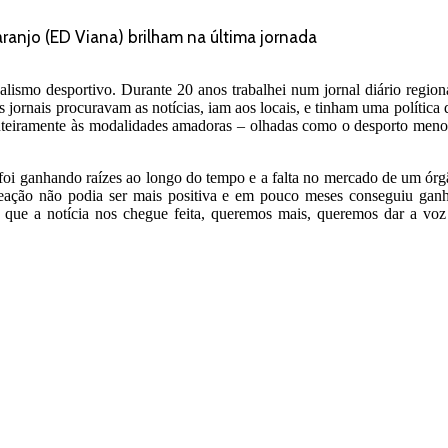
aranjo (ED Viana) brilham na última jornada
lismo desportivo. Durante 20 anos trabalhei num jornal diário region
 os jornais procuravam as notícias, iam aos locais, e tinham uma polít
eiramente às modalidades amadoras – olhadas como o desporto menor -,
oi ganhando raízes ao longo do tempo e a falta no mercado de um órgã
eação não podia ser mais positiva e em pouco meses conseguiu ganh
ue a notícia nos chegue feita, queremos mais, queremos dar a voz ao