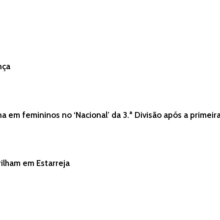
nça
 em femininos no ‘Nacional’ da 3.ª Divisão após a primeir
rilham em Estarreja