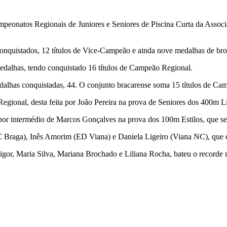
peonatos Regionais de Juniores e Seniores de Piscina Curta da Assoc
conquistados, 12 títulos de Vice-Campeão e ainda nove medalhas de bro
dalhas, tendo conquistado 16 títulos de Campeão Regional.
dalhas conquistadas, 44. O conjunto bracarense soma 15 títulos de Ca
ional, desta feita por João Pereira na prova de Seniores dos 400m Li
r intermédio de Marcos Gonçalves na prova dos 100m Estilos, que se r
SC Braga), Inês Amorim (ED Viana) e Daniela Ligeiro (Viana NC), que 
r, Maria Silva, Mariana Brochado e Liliana Rocha, bateu o recorde r