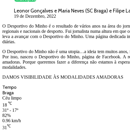
Leonor Gonçalves e Maria Neves (SC Braga) e Filipe L
19 de Dezembro, 2022
O Desportivo do Minho é o resultado de vários anos na área do jorna
regionais e nacionais de desporto. Fui jornalista numa altura em que
leva a avançar com o Desportivo do Minho. Uma página dedicada int
diárias.
O Desportivo do Minho não é uma utopia…a ideia tem muitos anos, f
Por isso, nasceu o Desportivo do Minho, página de Facebook. A r
amadoras. Porque queremos fazer a diferença não estamos à espera q
modalidades.
DAMOS VISIBILIDADE ÀS MODALIDADES AMADORAS
Tempo
Braga
Céu limpo
℃
18
31º - 17º
82%
0.96 km/h
℃
31