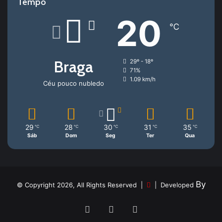
Tempo
20
℃
Braga
29º - 18º
71%
1.09 km/h
Céu pouco nubledo
29
28
30
31
35
℃
℃
℃
℃
℃
Sáb
Dom
Seg
Ter
Qua
By
© Copyright 2026, All Rights Reserved |
| Developed
Facebook
YouTube
Instagram