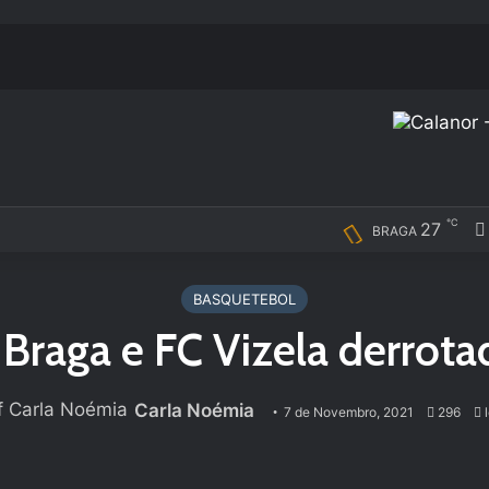
℃
27
BRAGA
BASQUETEBOL
 Braga e FC Vizela derrota
Carla Noémia
7 de Novembro, 2021
296
l