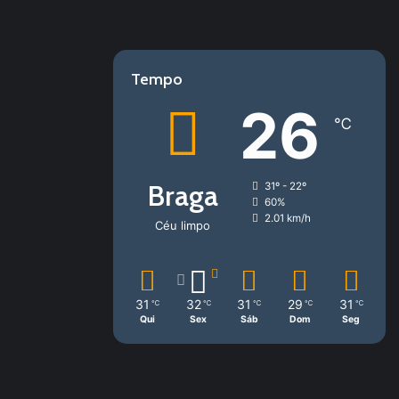
Tempo
26
℃
Braga
31º - 22º
60%
2.01 km/h
Céu limpo
31
32
31
29
31
℃
℃
℃
℃
℃
Qui
Sex
Sáb
Dom
Seg