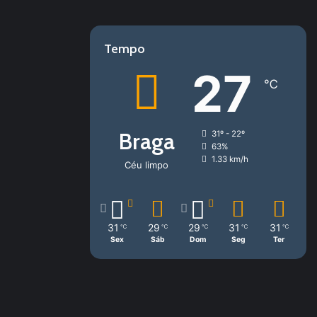
Tempo
27
℃
Braga
31º - 22º
63%
1.33 km/h
Céu limpo
31
29
29
31
31
℃
℃
℃
℃
℃
Sex
Sáb
Dom
Seg
Ter