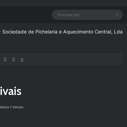
Pro
por
Facebook
YouTube
Instagram
Artigo aleatório
ivais
eitura 1 minuto