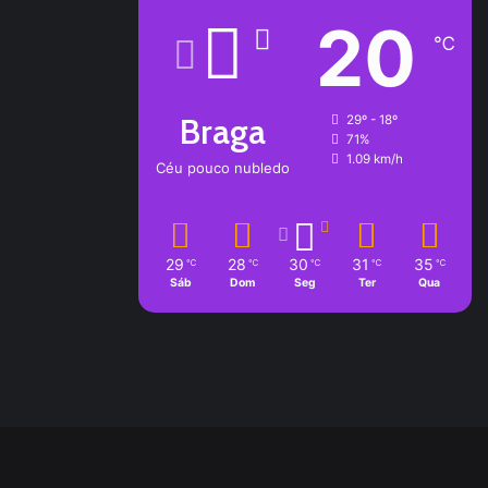
20
℃
Braga
29º - 18º
71%
1.09 km/h
Céu pouco nubledo
29
28
30
31
35
℃
℃
℃
℃
℃
Sáb
Dom
Seg
Ter
Qua