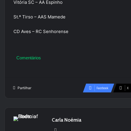
Vitória SC – AA Espinho
St.º Tirso – AAS Mamede
CD Aves – RC Senhorense
Comentários
Partilhar
Facebook
X
Carla Noémia
Website