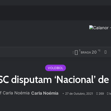
℃
F
20
BRAGA
VOLEIBOL
SC disputam ‘Nacional’ de
Carla Noémia
27 de Outubro, 2021
269
l