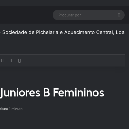
Pro
por
acebook
YouTube
Instagram
Artigo aleatório
 Juniores B Femininos
eitura 1 minuto