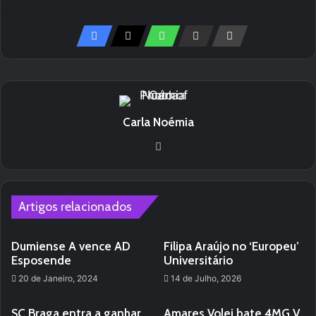
Carla Noémia
We
bsi
te
Artigos relacionados
Dumiense A vence AD
Filipa Araújo no ‘Europeu’
Esposende
Universitário
20 de Janeiro, 2024
14 de Julho, 2026
SC Braga entra a ganhar
Amares Volei bate 4MG V.