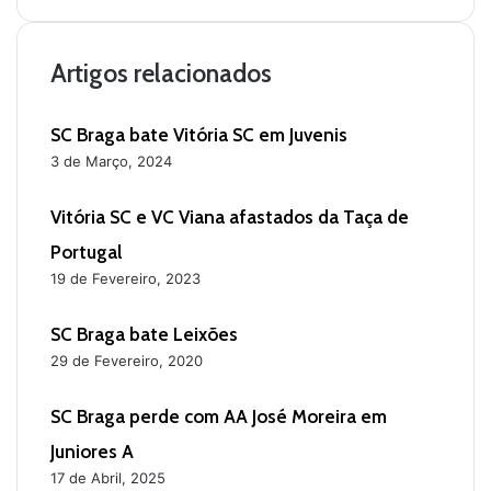
b
s
i
Artigos relacionados
t
e
SC Braga bate Vitória SC em Juvenis
3 de Março, 2024
Vitória SC e VC Viana afastados da Taça de
Portugal
19 de Fevereiro, 2023
SC Braga bate Leixões
29 de Fevereiro, 2020
SC Braga perde com AA José Moreira em
Juniores A
17 de Abril, 2025