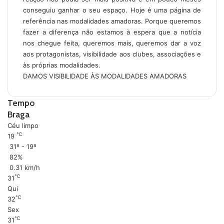
conseguiu ganhar o seu espaço. Hoje é uma página de
referência nas modalidades amadoras. Porque queremos
fazer a diferença não estamos à espera que a notícia
nos chegue feita, queremos mais, queremos dar a voz
aos protagonistas, visibilidade aos clubes, associações e
às próprias modalidades.
DAMOS VISIBILIDADE ÀS MODALIDADES AMADORAS
Tempo
Braga
Céu limpo
℃
19
31º - 19º
82%
0.31 km/h
℃
31
Qui
℃
32
Sex
℃
31